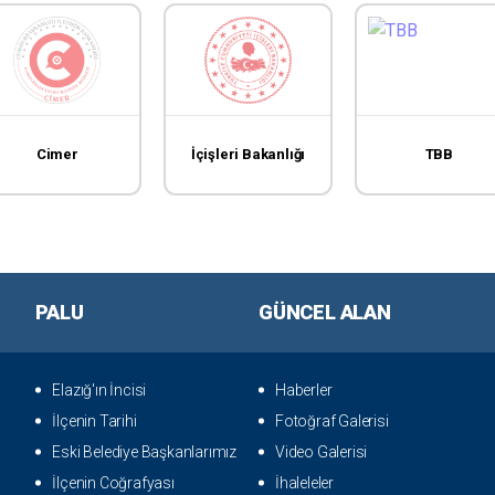
Cimer
İçişleri Bakanlığı
TBB
PALU
GÜNCEL ALAN
Elazığ'ın İncisi
Haberler
İlçenin Tarihi
Fotoğraf Galerisi
Eski Belediye Başkanlarımız
Video Galerisi
İlçenin Coğrafyası
İhaleleler