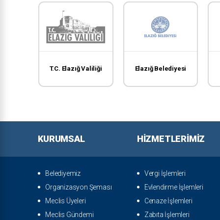
er
T.C. Elazığ Valiliği
Elazığ Belediyesi
KURUMSAL
HIZMETLERIMIZ
Belediyemiz
Vergi İşlemleri
Organizasyon Şeması
Evlendirme İşlemleri
Meclis Üyeleri
Cenaze İşlemleri
Meclis Gündemi
Zabıta İşlemleri