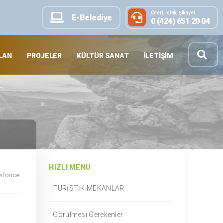
Öneri, İstek, Şikayet
E-Belediye
0 (424) 651 20 04
LAN
PROJELER
KÜLTÜR SANAT
İLETIŞIM
HIZLI MENU
yıl önce
TURİSTİK MEKANLAR
Görülmesi Gerekenler