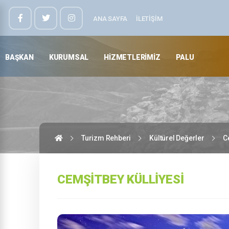
ANA SAYFA
İLETIŞIM
BAŞKAN
KURUMSAL
HIZMETLERIMIZ
PALU
Turizm Rehberi
Kültürel Değerler
C
CEMŞITBEY KÜLLIYESI