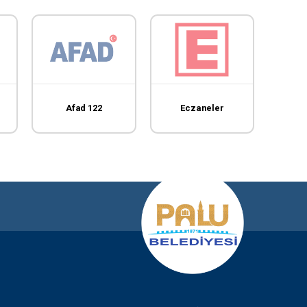
Afad 122
Eczaneler
T.C. E