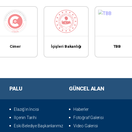
Cimer
İçişleri Bakanlığı
TBB
PALU
GÜNCEL ALAN
Elazığ'ın İncisi
Haberler
İlçenin Tarihi
Fotoğraf Galerisi
Eski Belediye Başkanlarımız
Video Galerisi