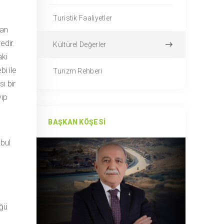
Turistik Faaliyetler
dan
edir.
Kültürel Değerler
ki
i ile
Turizm Rehberi
ı bir
yıp
BAŞKAN KÖŞESI
nbul
üğü