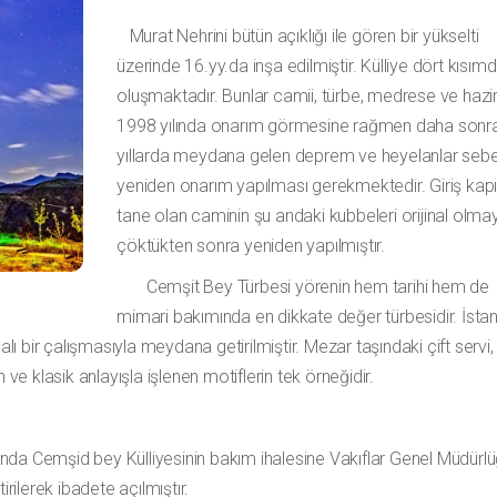
Murat Nehrini bütün açıklığı ile gören bir yükselti
üzerinde 16.yy.da inşa edilmiştir. Külliye dört kısım
oluşmaktadır. Bunlar camii, türbe, medrese ve hazir
1998 yılında onarım görmesine rağmen daha sonra
yıllarda meydana gelen deprem ve heyelanlar sebeb
yeniden onarım yapılması gerekmektedir. Giriş kapıs
tane olan caminin şu andaki kubbeleri orijinal olma
çöktükten sonra yeniden yapılmıştır.
Cemşit Bey Türbesi yörenin hem tarihi hem de
mimari bakımında en dikkate değer türbesidir. İsta
alı bir çalışmasıyla meydana getirilmiştir. Mezar taşındaki çift servi,
 klasik anlayışla işlenen motiflerin tek örneğidir.
da Cemşid bey Külliyesinin bakım ihalesine Vakıflar Genel Müdürl
rilerek ibadete açılmıştır.