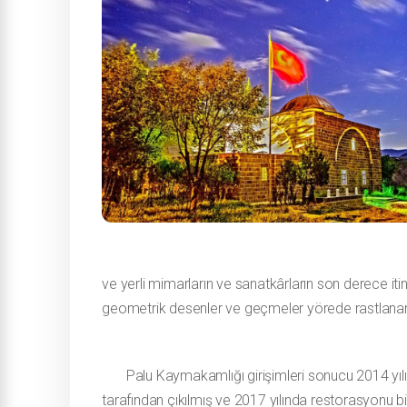
ve yerli mimarların ve sanatkârların son derece itin
geometrik desenler ve geçmeler yörede rastlanan ve
Palu Kaymakamlığı girişimleri sonucu 2014 yılın
tarafından çıkılmış ve 2017 yılında restorasyonu biti