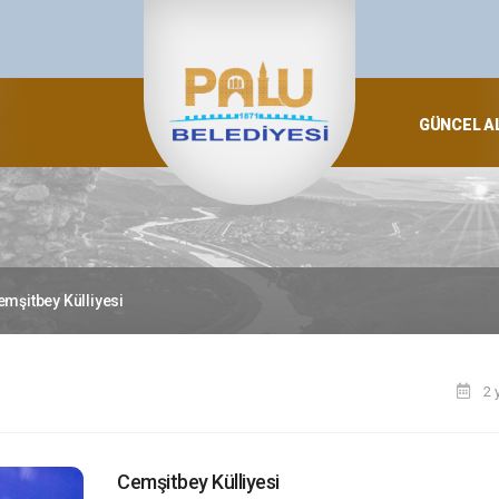
GÜNCEL A
emşitbey Külliyesi
2 
Cemşitbey Külliyesi