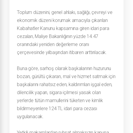
Toplum düzenini, genel ahlakı, sağlığı, çevreyi ve
ekonomik düzeni korumak amacıyla çıkarılan
Kabahatler Kanunu kapsamına giren idari para
cezaları, Maliye Bakanlığının yüzde 14.47
oranındaki yeniden değerleme oranı
çerçevesinde yılbaşından itibaren arttırılacak.
Buna göre, sarhoş olarak başkalarının huzurunu
bozan, gürültü çıkaran, mal ve hizmet satmak için
başkalarını rahatsız eden, kaldırımları işgal eden,
dilencilik yapan, sigara içilmesi yasak olan
yerlerde tütün mamullerini tüketen ve kimlik
bildirmeyenlere 124 TL idari para cezası
uygulanacak.
Yetkili makamlardan ruhsat almaksızın kanuna