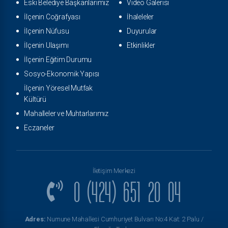
Eski Belediye Başkanlarımız
Video Galerisi
İlçenin Coğrafyası
İhaleleler
İlçenin Nüfusu
Duyurular
İlçenin Ulaşımı
Etkinlikler
İlçenin Eğitim Durumu
Sosyo-Ekonomik Yapısı
İlçenin Yöresel Mutfak
Kültürü
Mahalleler ve Muhtarlarımız
Eczaneler
İletişim Merkezi
0 (424) 651 20 04
Adres:
Numune Mahallesi Cumhuriyet Bulvarı No:4 Kat: 2 Palu /