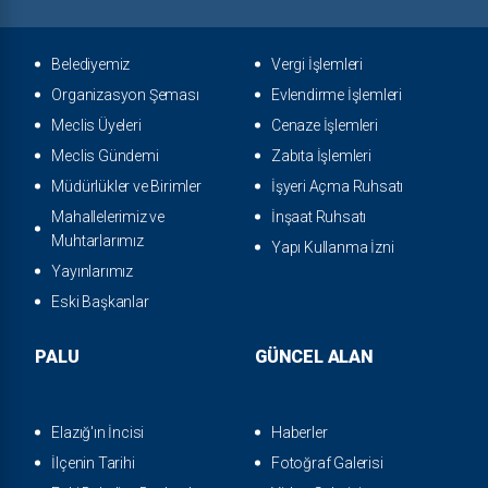
Belediyemiz
Vergi İşlemleri
Organizasyon Şeması
Evlendirme İşlemleri
Meclis Üyeleri
Cenaze İşlemleri
Meclis Gündemi
Zabıta İşlemleri
Müdürlükler ve Birimler
İşyeri Açma Ruhsatı
Mahallelerimiz ve
İnşaat Ruhsatı
Muhtarlarımız
Yapı Kullanma İzni
Yayınlarımız
Eski Başkanlar
PALU
GÜNCEL ALAN
Elazığ'ın İncisi
Haberler
İlçenin Tarihi
Fotoğraf Galerisi