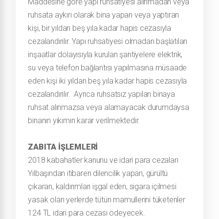
Maddesine göre yapı ruhsatiyesi alınmadan veya
ruhsata aykırı olarak bina yapan veya yaptıran
kişi, bir yıldan beş yıla kadar hapis cezasıyla
cezalandırılır. Yapı ruhsatiyesi olmadan başlatılan
inşaatlar dolayısıyla kurulan şantiyelere elektrik,
su veya telefon bağlantısı yapılmasına müsaade
eden kişi iki yıldan beş yıla kadar hapis cezasıyla
cezalandırılır. Ayrıca ruhsatsız yapılan binaya
ruhsat alınmazsa veya alamayacak durumdaysa
binanın yıkımın karar verilmektedir.
ZABITA İŞLEMLERİ
2018 kabahatler kanunu ve idari para cezaları
Yılbaşından itibaren dilencilik yapan, gürültü
çıkaran, kaldırımları işgal eden, sigara içilmesi
yasak olan yerlerde tütün mamullerini tüketenler
124 TL idari para cezası ödeyecek.