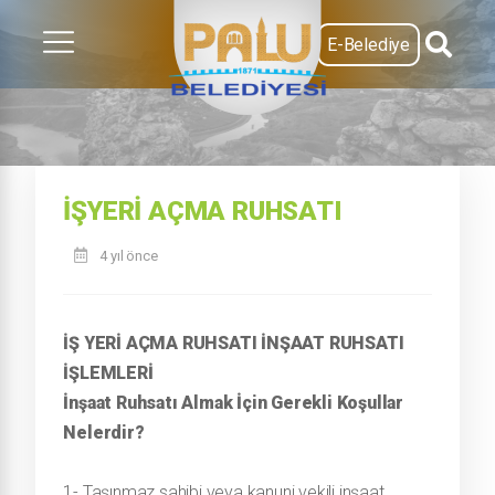
E-Belediye
İŞYERI AÇMA RUHSATI
4 yıl önce
İŞ YERİ AÇMA RUHSATI İNŞAAT RUHSATI
İŞLEMLERİ
İnşaat Ruhsatı Almak İçin Gerekli Koşullar
Nelerdir?
1- Taşınmaz sahibi veya kanuni vekili inşaat