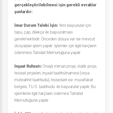
gerçekleştirilebilmesi için gerekli evraklar
şunlardır:
İmar Durum Talebi İçin:
Yeni başvurular için
tapu, çap, dilekçe ile başvurulması
gerekmektedir. Önceden dosya var ise mevcut
dosyadan işlem yapılır. İşlemler için ilgili harçların
ödenmesi Tahsilat Memurluğuna yapılır.
İnşaat Ruhsatı:
Onaylı mimari proje, statik proje,
tesisat projeleri, inşaat taahhütnamesi (veya
müteahhit taahhüdü), hissedarlı ise: muvafakat
belgesi, T.U.S. taahhüdü ile başvurular yapılır. Bu
işlemlerle ilgili harçların ödemesi Tahsilat
Memurluğuna yapılır.