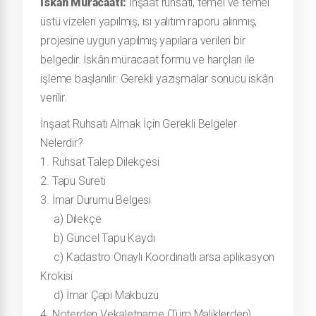
İskân Müracaatı:
İnşaat ruhsatı, temel ve temel
üstü vizeleri yapılmış, ısı yalıtım raporu alınmış,
projesine uygun yapılmış yapılara verilen bir
belgedir. İskân müracaat formu ve harçları ile
işleme başlanılır. Gerekli yazışmalar sonucu iskân
verilir.
İnşaat Ruhsatı Almak İçin Gerekli Belgeler
Nelerdir?
1. Ruhsat Talep Dilekçesi
2. Tapu Sureti
3. İmar Durumu Belgesi
a) Dilekçe
b) Güncel Tapu Kaydı
c) Kadastro Onaylı Koordinatlı arsa aplikasyon
Krokisi
d) İmar Çapı Makbuzu
4. Noterden Vekaletname (Tüm Maliklerden)