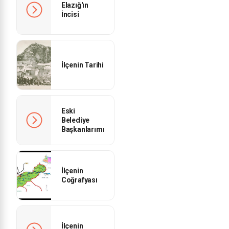
Elazığ'ın
İncisi
İlçenin Tarihi
Eski
Belediye
Başkanlarımız
İlçenin
Coğrafyası
İlçenin