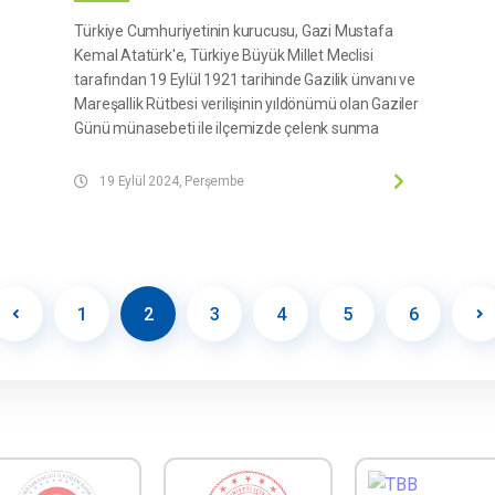
Türkiye Cumhuriyetinin kurucusu, Gazi Mustafa
Kemal Atatürk'e, Türkiye Büyük Millet Meclisi
tarafından 19 Eylül 1921 tarihinde Gazilik ünvanı ve
Mareşallik Rütbesi verilişinin yıldönümü olan Gaziler
Günü münasebeti ile ilçemizde çelenk sunma
töreni gerçekleştirildi.
Düzenlenen çelenk sunma töreni; İlçemiz
19 Eylül 2024, Perşembe
Kaymakamı Sayın Hulusi Teke, Belediye
Başkanımız Sayın Muhammet Septioğlu, ilçe
protokol üyeleri, değerli gazilerimiz ve
vatandaşların katılımı ile Hükümet Konağı
bahçesinde gerçekleştirildi.
1
2
3
4
5
6
Bu vesileyle, başta Cumhuriyetimizin kurucusu Gazi
Mustafa Kemal Atatürk olmak üzere ebediyete
intikal etmiş tüm gazilerimizi rahmet, minnet ve
şükranla anıyor, hayatta olan gazilerimize sağlıklı
uzun ömürler diliyoruz.
Kahramanlıklarıyla devletimizin istiklali ve istikbali
için göğsünü siper eden tüm gazilerimizin Gaziler
Günü kutlu olsun.