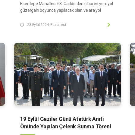
Esentepe Mahallesi 63. Cadde den itibaren yeni yol
güzergahı boyunca yapılacak olan ve ara yol
bağlantılarının da dahil olduğu taş duvar çalışmaları
tamamlandı. Söz konusu güzergâhta taş duvar
23 Eylül 2024, Pazartesi
çalışmalarının tamamlanmasıyla birlikte yol
güzergâhı daha güvenilir hale gelmiştir.
19 Eylül Gaziler Günü Atatürk Anıtı
Önünde Yapılan Çelenk Sunma Töreni
İle Başladı