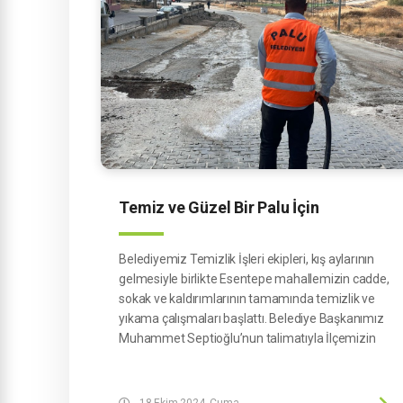
Temiz ve Güzel Bir Palu İçin
Belediyemiz Temizlik İşleri ekipleri, kış aylarının
gelmesiyle birlikte Esentepe mahallemizin cadde,
sokak ve kaldırımlarının tamamında temizlik ve
yıkama çalışmaları başlattı. Belediye Başkanımız
Muhammet Septioğlu’nun talimatıyla İlçemizin
genelinde başlayan temizlik seferberliği artarak
devam ediyor.
18 Ekim 2024, Cuma