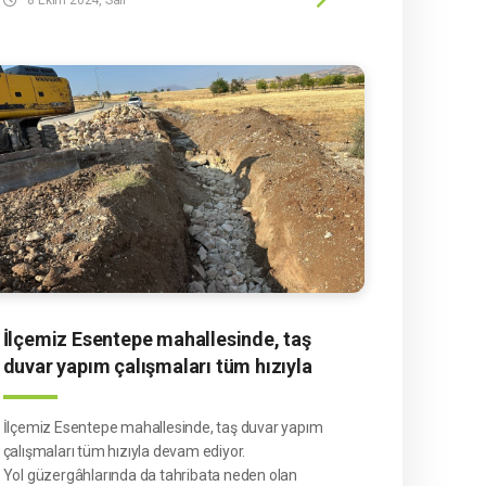
Buğday Tohumu Dağıtım Törenine katılarak,
çiftçilerimize bol ve hayırlı üretimler temennisinde
bulundu.
İlçemiz Esentepe mahallesinde, taş
duvar yapım çalışmaları tüm hızıyla
devam ediyor.
İlçemiz Esentepe mahallesinde, taş duvar yapım
çalışmaları tüm hızıyla devam ediyor.
Yol güzergâhlarında da tahribata neden olan