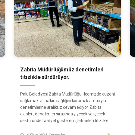
Zabıta Müdürlüğümüz denetimleri
titizlikle sürdürüyor.
Palu Belediyesi Zabıta Müdürlüğü, ilçemizde düzeni
sağlamak ve halkın sağlığını korumak amacıyla
denetimlerine aralıksız devam ediyor. Zabıta
ekipleri, denetimler sırasında yiyecek ve içecek
sektöründe faaliyet gösteren işletmeleri titizlikle
inceleyerek hijyen kurallarına uygunluk, işyeri
ruhsatı, iş sağlığı ve güvenliği konularında alınması
9 Ekim 2024, Çarşamba