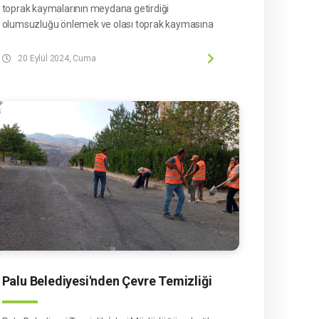
toprak kaymalarının meydana getirdiği
olumsuzluğu önlemek ve olası toprak kaymasına
önlem almak amacıyla ilçemiz Esentepe
mahallesinde başlatılan taş duvar çalışmaları
20 Eylül 2024, Cuma
gerçekleştiriliyor. Çalışma sonrasında yol güzergahı
daha güvenli bir hale gelecektir.
Ayrıca bu çalışmalar kapsamında birçok yerde
çevre duvarları yapım işi de gerçekleşecektir.
Olası toprak kaymalarını engellemek ve şev
yüzeylerini kaplayarak estetik ve güzel bir görünüm
sağlamak amacıyla tertip edilen taş duvar yapım işi
kısa bir zaman içerisinde tamamlanacaktır.
Palu Belediyesi'nden Çevre Temizliği