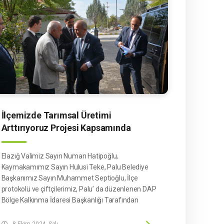
İlçemizde Tarımsal Üretimi
Arttırıyoruz Projesi Kapsamında
Tohum Dağıtıldı.
Elazığ Valimiz Sayın Numan Hatipoğlu,
Kaymakamımız Sayın Hulusi Teke, Palu Belediye
Başkanımız Sayın Muhammet Septioğlu, İlçe
protokolü ve çiftçilerimiz, Palu’ da düzenlenen DAP
Bölge Kalkınma İdaresi Başkanlığı Tarafından
Desteklenen "DAP ile Elazığ’ da Tarımsal Üretim
Artıyor" Projesi Kapsamında Sertifikalı Arpa ve
8 Ekim 2024, Salı