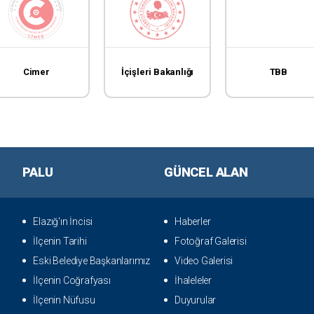
Cimer
İçişleri Bakanlığı
TBB
PALU
GÜNCEL ALAN
Elazığ'ın İncisi
Haberler
İlçenin Tarihi
Fotoğraf Galerisi
Eski Belediye Başkanlarımız
Video Galerisi
İlçenin Coğrafyası
İhaleleler
İlçenin Nüfusu
Duyurular