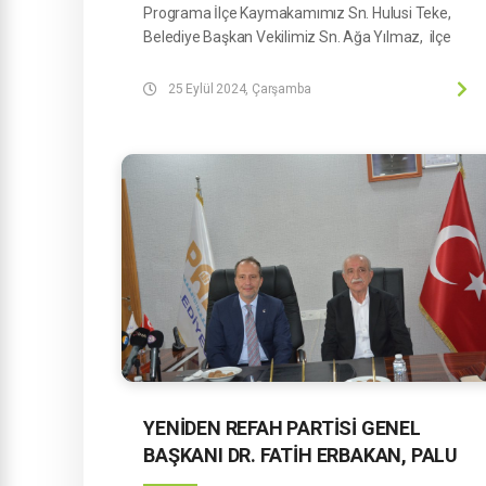
Programa İlçe Kaymakamımız Sn. Hulusi Teke,
Belediye Başkan Vekilimiz Sn. Ağa Yılmaz, ilçe
protokolü, okul müdürleri, öğretmenler ve
öğrenciler katılım sağladı. Program, saygı duruşu ve
25 Eylül 2024, Çarşamba
İstiklal Marşı'nın okunmasının ardından Kur’an-ı
Kerim tilaveti ile devam etti. Programda, 15
Temmuz hain darbe girişimine dair duygu yüklü
şiirler ve 15 Temmuz gecesini anlatan bir
sinevizyon gösteriminin ardından program
sonlandırıldı.
YENİDEN REFAH PARTİSİ GENEL
BAŞKANI DR. FATİH ERBAKAN, PALU
BELEDİYESİ’Nİ ZİYARET ETTİ