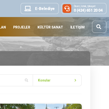
Öneri, İstek, Şikayet
E-Belediye
0 (424) 651 20 04
LAN
PROJELER
KÜLTÜR SANAT
İLETIŞIM
Konular