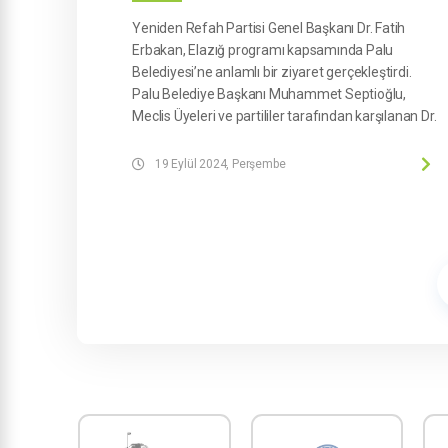
Yeniden Refah Partisi Genel Başkanı Dr. Fatih
Erbakan, Elazığ programı kapsamında Palu
Belediyesi’ne anlamlı bir ziyaret gerçekleştirdi.
Palu Belediye Başkanı Muhammet Septioğlu,
Meclis Üyeleri ve partililer tarafından karşılanan Dr.
Fatih Erbakan, belediye hizmet binasında yapılan
çalışmaları ve projeleri yakından inceledi. Başkan
19 Eylül 2024, Perşembe
Septioğlu, belediyenin yürüttüğü hizmetler
hakkında detaylı bilgiler sunarak, Palu'nun gelişimi
için atılan adımları aktardı.
Ziyarette konuşan Yeniden Refah Partisi Genel
Başkanı Dr. Fatih Erbakan, Belediye Başkanı
Muhammet Septioğlu’na başarılarından dolayı
teşekkür etti. Palu’nun milli görüşe büyük bir
teveccühü olduğunu hatırlatan Erbakan,
ziyaretinde şunları kaydetti: “Palu, geçmişten
bugüne milli görüşle özdeşleşmiş bir ilçe.
Vatandaşlarımızın büyük teveccühü, bizleri özlenen
belediyecilik hizmetine tekrar başlama noktasında
cesaretlendiriyor. Ahlaklı belediyecilik sloganı ile