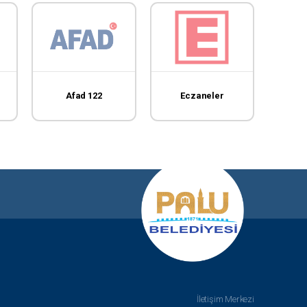
Afad 122
Eczaneler
T.C. E
İletişim Merkezi