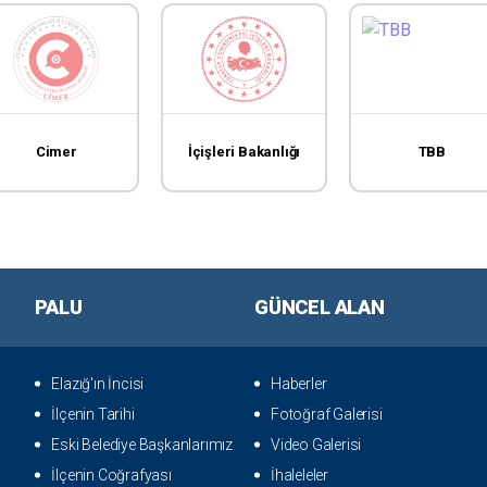
Cimer
İçişleri Bakanlığı
TBB
PALU
GÜNCEL ALAN
Elazığ'ın İncisi
Haberler
İlçenin Tarihi
Fotoğraf Galerisi
Eski Belediye Başkanlarımız
Video Galerisi
İlçenin Coğrafyası
İhaleleler