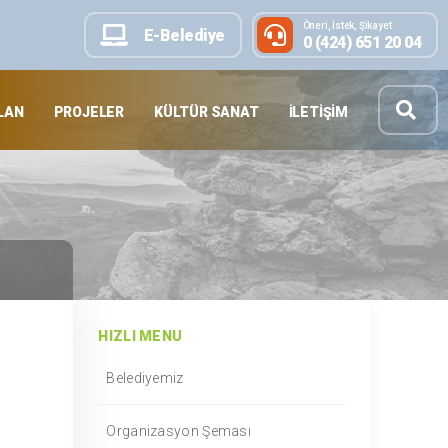
Öneri, İstek, Şikayet
E-Belediye
0 (424) 651 20 04
LAN
PROJELER
KÜLTÜR SANAT
İLETIŞIM
HIZLI MENU
Belediyemiz
Organizasyon Şeması