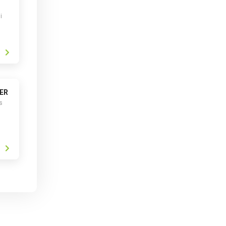
i
ER
s