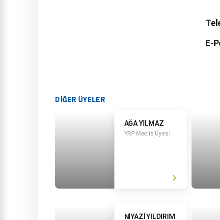
Tel
E-P
DİĞER ÜYELER
AĞA YILMAZ
YRP Meclis Üyesi
NİYAZİ YILDIRIM