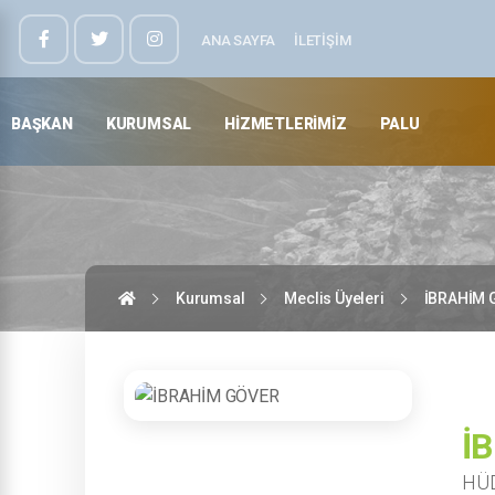
ANA SAYFA
İLETIŞIM
BAŞKAN
KURUMSAL
HIZMETLERIMIZ
PALU
Kurumsal
Meclis Üyeleri
İBRAHİM 
İ
HÜD