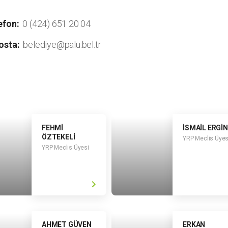
efon:
0 (424) 651 20 04
osta:
belediye@palu.bel.tr
FEHMİ
İSMAİL ERGİ
ÖZTEKELİ
YRP Meclis Üyes
YRP Meclis Üyesi
AHMET GÜVEN
ERKAN